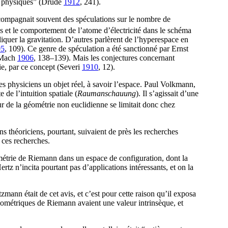
s physiques” (Drude
1912
, 241
).
ccompagnait souvent des spéculations sur le nombre de
 et le comportement de l’atome d’électricité dans le schéma
uer la gravitation. D’autres parlèrent de l’hyperespace en
05
, 109
). Ce genre de spéculation a été sanctionné par Ernst
 (Mach
1906
, 138–139
). Mais les conjectures concernant
ie, par ce concept (Severi
1910
, 12
).
es physiciens un objet réel, à savoir l’espace. Paul Volkmann,
de l’intuition spatiale (
Raumanschauung
). Il s’agissait d’une
r de la géométrie non euclidienne se limitait donc chez
s théoriciens, pourtant, suivaient de près les recherches
 ces recherches.
ométrie de Riemann dans un espace de configuration, dont la
rtz n’incita pourtant pas d’applications intéressants, et on la
zmann était de cet avis, et c’est pour cette raison qu’il exposa
éométriques de Riemann avaient une valeur intrinsèque, et