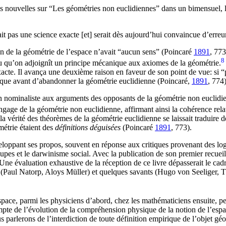
dées nouvelles sur “Les géométries non euclidiennes” dans un bimensuel, 
rait pas une science exacte [et] serait dès aujourd’hui convaincue d’erre
ion de la géométrie de l’espace n’avait “aucun sens” (Poincaré
1891
, 773
8
vu qu’on adjoignît un principe mécanique aux axiomes de la géométrie.
exacte. Il avança une deuxième raison en faveur de son point de vue: s
ysique avant d’abandonner la géométrie euclidienne
(Poincaré,
1891
, 774
n nominaliste aux arguments des opposants de la géométrie non euclidien
e langage de la géométrie non euclidienne, affirmant ainsi la cohérence rel
la vérité des théorèmes de la géométrie euclidienne se laissait traduir
métrie étaient des
définitions déguisées
(Poincaré
1891
, 773
).
loppant ses propos, souvent en réponse aux critiques provenant des log
roupes et le darwinisme social. Avec la publication de son premier recuei
Une évaluation exhaustive de la réception de ce livre dépasserait le cadre r
 (Paul Natorp, Aloys Müller) et quelques savants (Hugo von Seeliger, T
space, parmi les physiciens d’abord, chez les mathématiciens ensuite, pe
e compte de l’évolution de la compréhension physique de la notion de l’e
s parlerons de l’interdiction de toute définition empirique de l’objet g