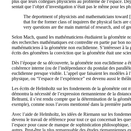
plus que leurs collègues physiciens au problème de l’espace. Déj
sentait que l’objet d’investigation n’était pas le même pour les 
The deportment of physicists and mathematicians toward [th
that for the former class of inquirers the physical facts ar
very questions are the main material of research, and of gre
Selon Mach, quand les mathématiciens étudiaient la géométrie non
des recherches mathématiques est contredite en partie par bon nom
mathématiciens à la géométrie non euclidienne. S’intéresser à la 
écrits des géomètres la conviction que la géométrie était une scie
Dès l’époque de sa découverte, la géométrie non euclidienne a é
cohérence interne (ou de l’indépendance du postulat des parallèles
euclidienne presque visible. L’appel que faisaient les modèles à l
physique, ou “l’espace de l’expérience” est devenu aussi le théât
Les écrits de Helmholtz sur les fondements de la géométrie ont m
démontra la nécessité de l’expression riemannienne de la distanc
Beltrami, il s’est rendu compte que la détermination de la géométr
exemple), comme nous l’avons mentionné dans la première partie. 
Avec l’aide de Helmholtz, les idées de Riemann sur les fondement
devenu le travail de référence pour tout ce qui concernait les q
l’espace pour cause de manque de sophistication philosophique, le
autres. Peut-être la plus remarquable des études riemanniennes e