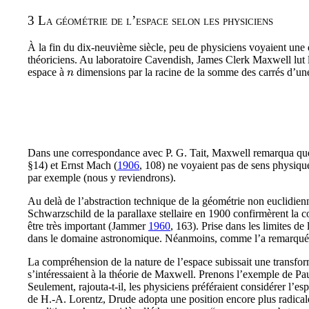
3
La géométrie de l’espace selon les physiciens
À la fin du dix-neuvième siècle, peu de physiciens voyaient une 
théoriciens. Au laboratoire Cavendish, James Clerk Maxwell lut l
espace à
dimensions par la racine de la somme des carrés d’un
n
n
Dans une correspondance avec P. G. Tait, Maxwell remarqua que 
§14
) et Ernst Mach (
1906
, 108
) ne voyaient pas de sens physiqu
par exemple (nous y reviendrons).
Au delà de l’abstraction technique de la géométrie non euclidienne
Schwarzschild de la parallaxe stellaire en 1900 confirmèrent la c
être très important (Jammer
1960
, 163
). Prise dans les limites de
dans le domaine astronomique. Néanmoins, comme l’a remarqué 
La compréhension de la nature de l’espace subissait une transfor
s’intéressaient à la théorie de Maxwell. Prenons l’exemple de Pau
Seulement, rajouta-t-il, les physiciens préféraient considérer l’e
de H.-A. Lorentz, Drude adopta une position encore plus radicale.