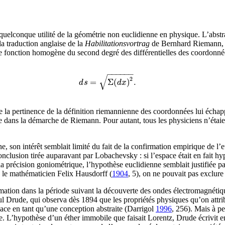
quelconque utilité de la géométrie non euclidienne en physique. L’abstr
a traduction anglaise de la
Habilitationsvortrag
de Bernhard Riemann, où
e fonction homogène du second degré des différentielles des coordonné
−
−
−
−
−
−
√
2
=
Σ
(
)
.
ds=\sqrt{\Sigma(dx)^{2}}.
d
s
d
x
la pertinence de la définition riemannienne des coordonnées lui écha
e dans la démarche de Riemann. Pour autant, tous les physiciens n’étaie
, son intérêt semblait limité du fait de la confirmation empirique de l’e
onclusion tirée auparavant par Lobachevsky : si l’espace était en fait hy
 la précision goniométrique, l’hypothèse euclidienne semblait justifiée par
le mathématicien Felix Hausdorff (
1904
, 5
), on ne pouvait pas exclure
mation dans la période suivant la découverte des ondes électromagnétiqu
l Drude, qui observa dès 1894 que les propriétés physiques qu’on attribua
space en tant qu’une conception abstraite (Darrigol
1996
, 256
). Mais à pe
 L’hypothèse d’un éther immobile que faisait Lorentz, Drude écrivit en 1