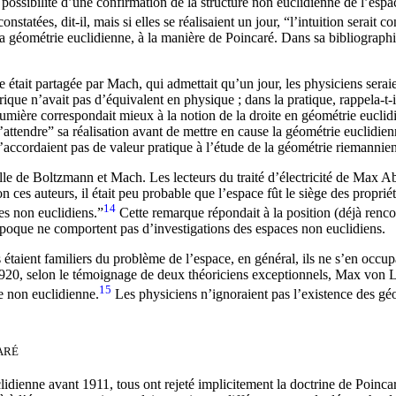
ossibilité d’une confirmation de la structure non euclidienne de l’espace
statées, dit-il, mais si elles se réalisaient un jour, “l’intuition serait
la géométrie euclidienne, à la manière de Poincaré. Dans sa bibliograph
 était partagée par Mach, qui admettait qu’un jour, les physiciens seraie
que n’avait pas d’équivalent en physique ; dans la pratique, rappela-t-il
lumière correspondait mieux à la notion de la droite en géométrie eucl
 d’attendre” sa réalisation avant de mettre en cause la géométrie euclidi
n’accordaient pas de valeur pratique à l’étude de la géométrie riemannie
lle de Boltzmann et Mach. Les lecteurs du traité d’électricité de Max A
n ces auteurs, il était peu probable que l’espace fût le siège des propri
14
es non euclidiens.”
Cette remarque répondait à la position (déjà rencon
époque ne comportent pas d’investigations des espaces non euclidiens.
 étaient familiers du problème de l’espace, en général, ils ne s’en occu
1920, selon le témoignage de deux théoriciens exceptionnels, Max von 
15
e non euclidienne.
Les physiciens n’ignoraient pas l’existence des géom
aré
lidienne avant 1911, tous ont rejeté implicitement la doctrine de Poincar