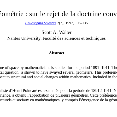
éométrie : sur le rejet de la doctrine con
Philosophia Scientiæ
2(3), 1997, 103–135
Scott A. Walter
Nantes University, Faculté des sciences et techniques
Abstract
rine of space by mathematicians is studied for the period 1891–1911.
cal question, is shown to have swayed several geometers. This preferenc
spect to structural and social changes within mathematics. Included in th
liste d’Henri Poincaré est examinée pour la période de 1891 à 1911. N
rience, a obtenu l’approbation de plusieurs géomètres. Cette préférence 
ucturels et sociaux en mathématiques, y compris l’émergence de la géom