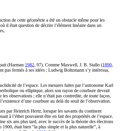
action de cette géométrie a été un obstacle même pour les
 il était question de décrire l’élément linéaire dans un
es,
ppait (Harman
1982
, 97
). Comme Maxwell, J. B. Stallo (
1890
,
nt pas fermés à ses idées ; Ludwig Boltzmann s’y intéressa,
uclidicité de l’espace. Les mesures faites par l’astronome Karl
perbolique ou elliptique, alors son rayon de courbure devrait
 les observations ; elle n’était pas contredite, de toute façon,
 l’existence d’une courbure au delà du seuil de l’observation.
es par Heinrich Hertz, lorsque les savants du continent
it à l’éther pouvaient être en fait des propriétés de l’espace.
ine six ans plus tard, avec le succès de la théorie des électrons
900, était bien “la plus simple et la plus naturelle”, à