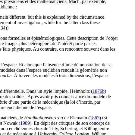
des physiciens et des mathématiciens. Mach, par exemple,
lidienne :
ain different, but this is explained by the circumstance
ment of investigation, while for the latter class these
134
))
ns formelles et épistémologiques. Cette description de l’objet
e image -plus hétérogène -de l’intérêt porté par les
s faits physiques. Au contraire, on rencontre souvent dans les
l’espace. Et alors que l’absence d’une démonstration de sa
s modèles dans l’espace euclidien rendait la géométrie non
courbe
. À travers les modèles à trois dimensions, l’espace
ifférentielle. Dans un style limpide, Helmholtz (
1876b
)
re des solides. Après avoir pris connaissance du modèle de
rie d’une partie de la mécanique (la loi d’inertie, par
ure euclidienne de l’espace.
maticiens, le
Habilitationsvortrag
de Riemann (
1867
) est
 et Nowak (
1989
). En dépit des critiques de son concept de
non euclidiennes chez de Tilly, Schering, et Killing, entre
es et de mécanique à
University College London
, William