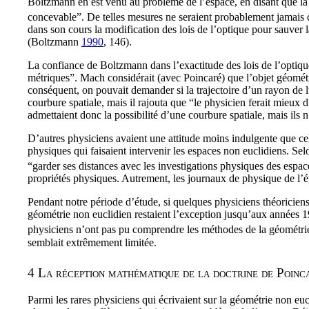
Boltzmann en est venu au problème de l’espace, en disant que la p
concevable”. De telles mesures ne seraient probablement jamais con
dans son cours la modification des lois de l’optique pour sauver 
(Boltzmann
1990
, 146
).
La confiance de Boltzmann dans l’exactitude des lois de l’optique
métriques”. Mach considérait (avec Poincaré) que l’objet géométri
conséquent, on pouvait demander si la trajectoire d’un rayon de 
courbure spatiale, mais il rajouta que “le physicien ferait mieux
admettaient donc la possibilité d’une courbure spatiale, mais ils 
D’autres physiciens avaient une attitude moins indulgente que ce
physiques qui faisaient intervenir les espaces non euclidiens. Selo
“garder ses distances avec les investigations physiques des espac
propriétés physiques. Autrement, les journaux de physique de l’
Pendant notre période d’étude, si quelques physiciens théoriciens
géométrie non euclidien restaient l’exception jusqu’aux années 
physiciens n’ont pas pu comprendre les méthodes de la géométri
semblait extrêmement limitée.
4
La réception mathématique de la doctrine de Poinc
Parmi les rares physiciens qui écrivaient sur la géométrie non euc