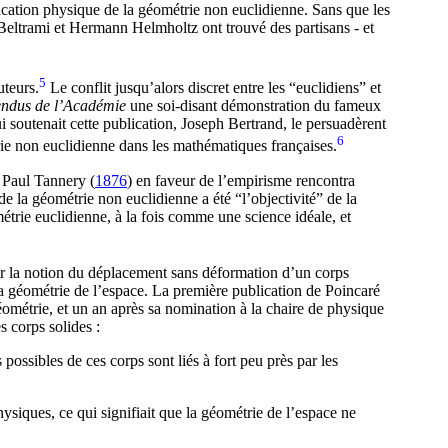
fication physique de la géométrie non euclidienne. Sans que les
Beltrami et Hermann Helmholtz ont trouvé des partisans - et
5
uteurs.
Le conflit jusqu’alors discret entre les “euclidiens” et
ndus de l’Académie
une soi-disant démonstration du fameux
ui soutenait cette publication, Joseph Bertrand, le persuadèrent
6
trie non euclidienne dans les mathématiques françaises.
e Paul Tannery (
1876
) en faveur de l’empirisme rencontra
 la géométrie non euclidienne a été “l’objectivité” de la
métrie euclidienne, à la fois comme une science idéale, et
sur la notion du déplacement sans déformation d’un corps
a géométrie de l’espace. La première publication de Poincaré
ométrie, et un an après sa nomination à la chaire de physique
s corps solides :
ssibles de ces corps sont liés à fort peu près par les
iques, ce qui signifiait que la géométrie de l’espace ne