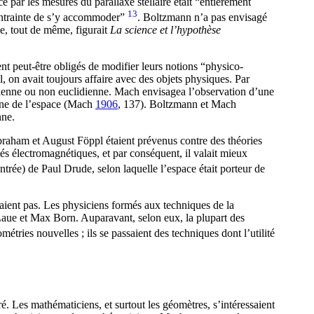
 par les mesures du parallaxe stellaire était “entièrement
13
 contrainte de s’y accommoder”
. Boltzmann n’a pas envisagé
ie, tout de même, figurait
La science et l’hypothèse
nt peut-être obligés de modifier leurs notions “physico-
, on avait toujours affaire avec des objets physiques. Par
idienne ou non euclidienne. Mach envisagea l’observation d’une
enne de l’espace (Mach
1906
, 137
). Boltzmann et Mach
nne.
braham et August Föppl étaient prévenus contre des théories
étés électromagnétiques, et par conséquent, il valait mieux
trée) de Paul Drude, selon laquelle l’espace était porteur de
paient pas. Les physiciens formés aux techniques de la
Laue et Max Born. Auparavant, selon eux, la plupart des
étries nouvelles ; ils se passaient des techniques dont l’utilité
é. Les mathématiciens, et surtout les géomètres, s’intéressaient