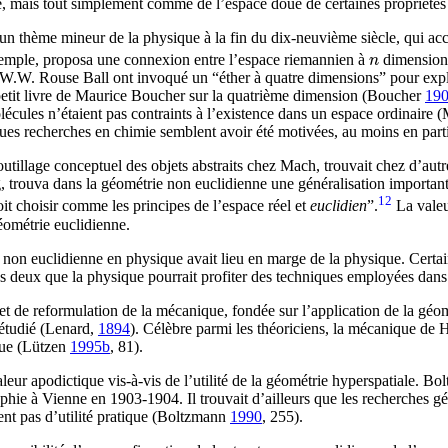
e, mais tout simplement comme de l’espace doué de certaines propriété
 un thème mineur de la physique à la fin du dix-neuvième siècle, qui a
xemple, proposa une connexion entre l’espace riemannien à
dimensions
n
n
W.W. Rouse Ball ont invoqué un “éther à quatre dimensions” pour expliq
etit livre de Maurice Boucher sur la quatrième dimension (Boucher
19
olécules n’étaient pas contraints à l’existence dans un espace ordinaire
lques recherches en chimie semblent avoir été motivées, au moins en part
utillage conceptuel des objets abstraits chez Mach, trouvait chez d’autr
 trouva dans la géométrie non euclidienne une généralisation importante 
12
oit choisir comme les principes de l’espace réel et
euclidien
”.
La valeu
ométrie euclidienne.
non euclidienne en physique avait lieu en marge de la physique. Certain
s deux que la physique pourrait profiter des techniques employées dans
et de reformulation de la mécanique, fondée sur l’application de la gé
 étudié
(Lenard,
1894
)
. Célèbre parmi les théoriciens, la mécanique de He
que (Lützen
1995b
, 81
).
leur apodictique vis-à-vis de l’utilité de la géométrie hyperspatiale. Bolt
phie à Vienne en 1903-1904. Il trouvait d’ailleurs que les recherches g
ient pas d’utilité pratique (Boltzmann
1990
, 255
).