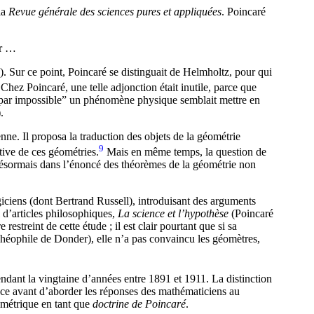
la
Revue générale des sciences pures et appliquées
. Poincaré
ur …
). Sur ce point, Poincaré se distinguait de Helmholtz, pour qui
Chez Poincaré, une telle adjonction était inutile, parce que
i “par impossible” un phénomène physique semblait mettre en
)
.
ne. Il proposa la traduction des objets de la géométrie
9
ative de ces géométries.
Mais en même temps, la question de
e désormais dans l’énoncé des théorèmes de la géométrie non
iciens (dont Bertrand Russell), introduisant des arguments
l d’articles philosophiques,
La science et l’hypothèse
(Poincaré
estreint de cette étude ; il est clair pourtant que si sa
héophile de Donder), elle n’a pas convaincu les géomètres,
ndant la vingtaine d’années entre 1891 et 1911. La distinction
space avant d’aborder les réponses des mathématiciens au
éométrique en tant que
doctrine de Poincaré
.