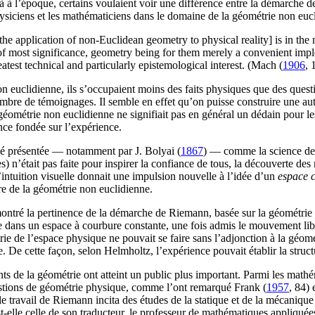
à à l’époque, certains voulaient voir une différence entre la démarche 
physiciens et les mathématiciens dans le domaine de la géométrie non euc
e application of non-Euclidean geometry to physical reality] is in the m
e of most significance, geometry being for them merely a convenient imple
atest technical and particularly epistemological interest. (Mach (
1906
, 
 euclidienne, ils s’occupaient moins des faits physiques que des questio
bre de témoignages. Il semble en effet qu’on puisse construire une autr
géométrie non euclidienne ne signifiait pas en général un dédain pour le
nce fondée sur l’expérience.
té présentée — notamment par J. Bolyai (
1867
) — comme la science de 
) n’était pas faite pour inspirer la confiance de tous, la découverte de
’intuition visuelle donnait une impulsion nouvelle à l’idée d’un
espace 
re de la géométrie non euclidienne.
ontré la pertinence de la démarche de Riemann, basée sur la géométrie d
e dans un espace à courbure constante, une fois admis le mouvement lib
ie de l’espace physique ne pouvait se faire sans l’adjonction à la géomét
De cette façon, selon Helmholtz, l’expérience pouvait établir la struct
s de la géométrie ont atteint un public plus important. Parmi les mathé
uestions de géométrie physique, comme l’ont remarqué Frank (
1957
, 84
)
 travail de Riemann incita des études de la statique et de la mécanique 
st-elle celle de son traducteur, le professeur de mathématiques appliqué