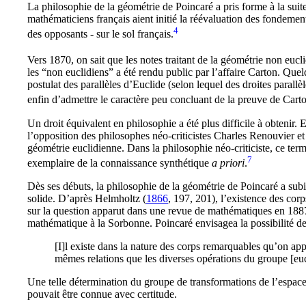
La philosophie de la géométrie de Poincaré a pris forme à la suit
mathématiciens français aient initié la réévaluation des fondeme
4
des opposants - sur le sol français.
Vers 1870, on sait que les notes traitant de la géométrie non euc
les “non euclidiens” a été rendu public par l’affaire Carton. Qu
postulat des parallèles d’Euclide (selon lequel des droites parallè
enfin d’admettre le caractère peu concluant de la preuve de Carton
Un droit équivalent en philosophie a été plus difficile à obtenir
l’opposition des philosophes néo-criticistes Charles Renouvier e
géométrie euclidienne. Dans la philosophie néo-criticiste, ce terme
7
exemplaire de la connaissance synthétique
a priori
.
Dès ses débuts, la philosophie de la géométrie de Poincaré a sub
solide. D’après Helmholtz (
1866
, 197, 201
), l’existence des co
sur la question apparut dans une revue de mathématiques en 1887,
mathématique à la Sorbonne. Poincaré envisagea la possibilité de 
[I]l existe dans la nature des corps remarquables qu’on app
mêmes relations que les diverses opérations du groupe [eu
Une telle détermination du groupe de transformations de l’espac
pouvait être connue avec certitude.