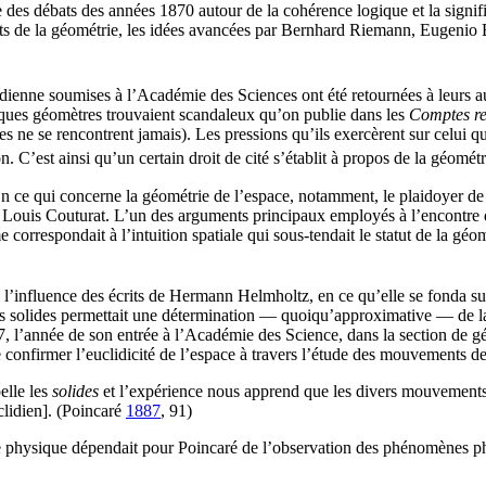
e des débats des années 1870 autour de la cohérence logique et la signi
nts de la géométrie, les idées avancées par Bernhard Riemann, Eugenio 
lidienne soumises à l’Académie des Sciences ont été retournées à leurs a
elques géomètres trouvaient scandaleux qu’on publie dans les
Comptes re
les ne se rencontrent jamais). Les pressions qu’ils exercèrent sur celui q
. C’est ainsi qu’un certain droit de cité s’établit à propos de la géomé
. En ce qui concerne la géométrie de l’espace, notamment, le plaidoyer d
t Louis Couturat. L’un des arguments principaux employés à l’encontre de
 correspondait à l’intuition spatiale qui sous-tendait le statut de la géo
i l’influence des écrits de Hermann Helmholtz, en ce qu’elle se fonda 
rps solides permettait une détermination — quoiqu’approximative — de l
 l’année de son entrée à l’Académie des Science, dans la section de gé
confirmer l’euclidicité de l’espace à travers l’étude des mouvements de
elle les
solides
et l’expérience nous apprend que les divers mouvements po
clidien]. (Poincaré
1887
, 91
)
e physique dépendait pour Poincaré de l’observation des phénomènes phys