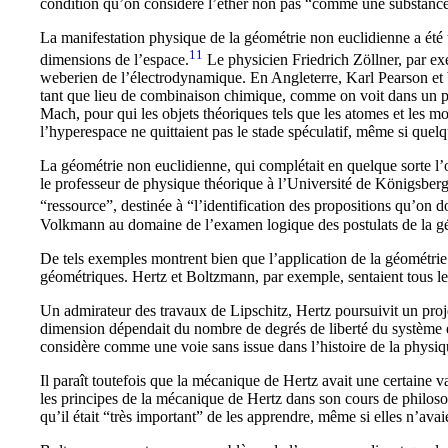
condition qu’on considère l’éther non pas “comme une substanc
La manifestation physique de la géométrie non euclidienne a été
11
dimensions de l’espace.
Le physicien Friedrich Zöllner, par e
weberien de l’électrodynamique. En Angleterre, Karl Pearson et 
tant que lieu de combinaison chimique, comme on voit dans un p
Mach, pour qui les objets théoriques tels que les atomes et les m
l’hyperespace ne quittaient pas le stade spéculatif, même si que
La géométrie non euclidienne, qui complétait en quelque sorte l’o
le professeur de physique théorique à l’Université de Königsberg,
“ressource”, destinée à “l’identification des propositions qu’on d
Volkmann au domaine de l’examen logique des postulats de la gé
De tels exemples montrent bien que l’application de la géométrie 
géométriques. Hertz et Boltzmann, par exemple, sentaient tous le
Un admirateur des travaux de Lipschitz, Hertz poursuivit un proj
dimension dépendait du nombre de degrés de liberté du système
considère comme une voie sans issue dans l’histoire de la physi
Il paraît toutefois que la mécanique de Hertz avait une certaine va
les principes de la mécanique de Hertz dans son cours de philoso
qu’il était “très important” de les apprendre, même si elles n’ava