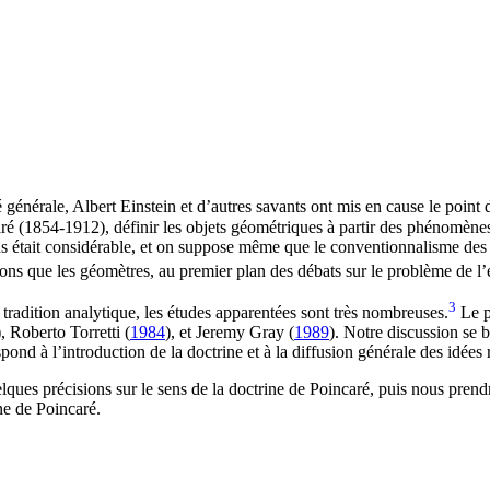
té générale, Albert Einstein et d’autres savants ont mis en cause le point
ré (1854-1912), définir les objets géométriques à partir des phénomènes 
ns était considérable, et on suppose même que le conventionnalisme des 
ons que les géomètres, au premier plan des débats sur le problème de l’e
3
 tradition analytique, les études apparentées sont très nombreuses.
Le p
), Roberto Torretti (
1984
), et Jeremy Gray (
1989
). Notre discussion se 
ond à l’introduction de la doctrine et à la diffusion générale des idées r
lques précisions sur le sens de la doctrine de Poincaré, puis nous prend
ne de Poincaré.