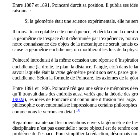
Entre 1887 et 1891, Poincaré durcit sa position. Il publia ses i
raisonna :
Si la géométrie était une science expérimentale, elle ne se
Il trouva inacceptable cette conséquence, et décida que la quest
la géométrie de l’espace était déterminée par l’expérience, pour
notre connaissance des objets de la mécanique ne serait jamais 
cause la géométrie euclidienne, on modifierait les lois de la ph
Poincaré introduisit à la même occasion une réponse d’inspiratio
euclidienne (la droite, le plan, la distance, l’angle, etc.) dans l
savoir laquelle était la
vraie
géométrie perdit son sens, parce que 
euclidienne. Selon la formule de Poincaré, les axiomes de la géo
Entre 1891 et 1906, Poincaré rédigea une série de mémoires déve
qu’il trouvait dans des endroits aussi variés que la théorie des g
1902a
), les idées de Poincaré ont connu une diffusion très large. 
philosophie conventionnaliste impressionna certains philosophes
10
comme nous le verrons en détail.
Regardons maintenant les orientations envers la géométrie de l’e
disciplinaire n’est pas essentielle ; notre objectif est de rendr
problème de l’espace. Pour simplifier la rédaction, désormais nou